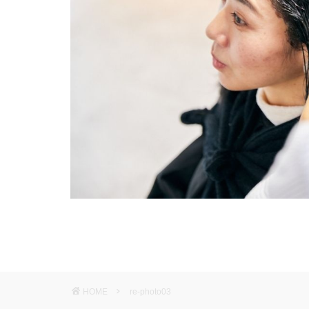
HOME
re-photo03