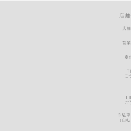
店舗
店舗
営業
定
T
ご
LI
ご
※駐車
（自転