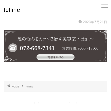
telline
2023年7月21日
HOME
telline